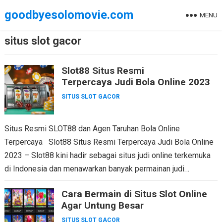
Skip
goodbyesolomovie.com
MENU
to
content
situs slot gacor
Slot88 Situs Resmi
Terpercaya Judi Bola Online 2023
SITUS SLOT GACOR
Situs Resmi SLOT88 dan Agen Taruhan Bola Online
Terpercaya Slot88 Situs Resmi Terpercaya Judi Bola Online
2023 – Slot88 kini hadir sebagai situs judi online terkemuka
di Indonesia dan menawarkan banyak permainan judi
online terpopuler, mulai dari judi, judi kartu,…
Cara Bermain di Situs Slot Online
Agar Untung Besar
SITUS SLOT GACOR