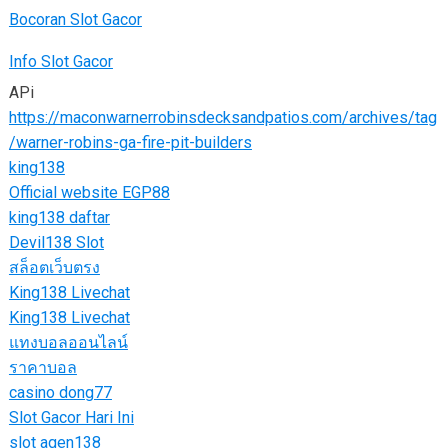
Bocoran Slot Gacor
Info Slot Gacor
APi
https://maconwarnerrobinsdecksandpatios.com/archives/tag
/warner-robins-ga-fire-pit-builders
king138
Official website EGP88
king138 daftar
Devil138 Slot
สล็อตเว็บตรง
King138 Livechat
King138 Livechat
แทงบอลออนไลน์
ราคาบอล
casino dong77
Slot Gacor Hari Ini
slot agen138