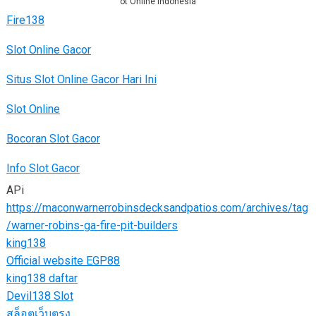
ot Online Indonesia
Fire138
Slot Online Gacor
Situs Slot Online Gacor Hari Ini
Slot Online
Bocoran Slot Gacor
Info Slot Gacor
APi
https://maconwarnerrobinsdecksandpatios.com/archives/tag
/warner-robins-ga-fire-pit-builders
king138
Official website EGP88
king138 daftar
Devil138 Slot
สล็อตเว็บตรง